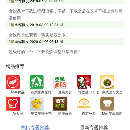
1楼
华军网友
2018-07-20 05:06:21
食饮课堂下载过程很流畅，不错，下载之后在安卓平板上也能照
常使用！
2楼
华军网友
2019-02-09 12:21:13
食饮课堂已安装，确实是最新版。
3楼
华军网友
2020-01-06 06:48:19
超级好的平台，下载食饮课堂非常方便！
精品推荐
犀牛优品
点慧家商家端
豆果美食
肯德基KFC(官方版）
凉菜菜谱大全
爱大厨
粤菜菜谱免费版
清美鲜食
百家外卖
我的菜单精简版
热门专题推荐
最新专题推荐