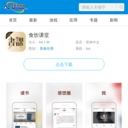
首页
最新
游戏
应用
专题
新闻
食饮课堂
大小：44.1 M
语言：简体中文
类别：
美食应用
系统：ios
点击下载