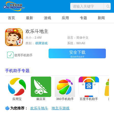
首页
最新
游戏
应用
专题
新闻
欢乐斗地主
大小：2.4M
语言：简体中文
类别：
棋牌游戏
系统：WinAll
安全下载
使用手机助手
需2345手机助手
手机助手专题
应用宝
豌豆荚
360手机助手
百度手机助手
应
为您推荐：
欢乐斗地斗
地主斗游戏