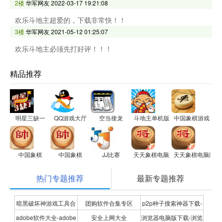
2楼
华军网友
2022-03-17 19:21:08
欢乐斗地主超爱的，下载非常快！！
3楼
华军网友
2021-05-12 01:25:07
欢乐斗地主必须先打好评！！！
精品推荐
明星三缺一
QQ游戏大厅
空当接龙
斗地主单机版
中国象棋游戏
中国象棋
中国象棋
JJ比赛
天天象棋电脑版
天天象棋电脑版
热门专题推荐
最新专题推荐
暗黑破坏神游戏工具合
团购软件合集专区
p2p种子搜索神器下载-
adobe软件大全-adobe
安全上网大全
浏览器电脑版下载-浏览
集
P2P种子搜索神器专题