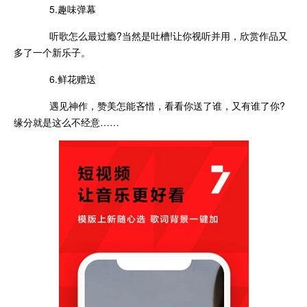
5.趣味弹幕
听歌怎么最过瘾?当然是吐槽!让你视听并用，欣赏作品又
多了一个新乐子。
6.鲜花赠送
遇见神作，赞美怎能吝惜，看看你送了谁，又有谁了你?
缘分就是这么不经意……