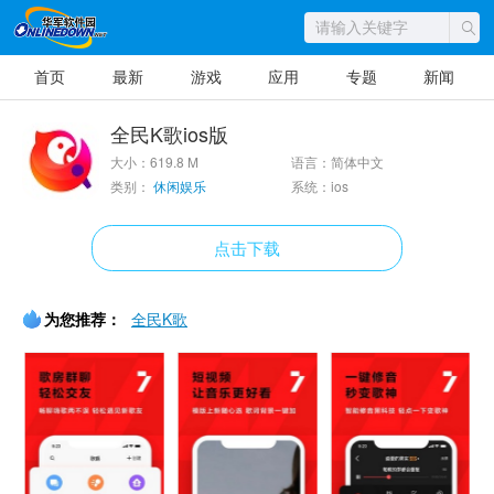
首页
最新
游戏
应用
专题
新闻
全民K歌ios版
大小：619.8 M
语言：简体中文
类别：
休闲娱乐
系统：ios
点击下载
为您推荐：
全民K歌