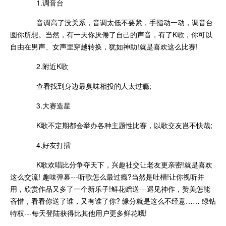
1.调音台
音调高了没关系，音调太低不要紧，手指动一动，调音台
圆你所想。当然，有一天你厌倦了自己的声音，有了K歌，你可以
自由在男声、女声里穿越转换，犹如神助!就是喜欢这么比赛!
2.附近K歌
查看找到身边最臭味相投的人太过瘾;
3.大赛造星
K歌不定期都会举办各种主题性比赛，以歌交友岂不快哉;
4.好友打擂
K歌欢唱比分争夺天下，兴趣社交让老友更亲密!就是喜欢
这么交流! 趣味弹幕---听歌怎么最过瘾?当然是吐槽!让你视听并
用，欣赏作品又多了一个新乐子!鲜花赠送---遇见神作，赞美怎能
吝惜，看看你送了谁，又有谁了你? 缘分就是这么不经意…… 绿钻
特权---每天登陆获得比其他用户更多鲜花哦!