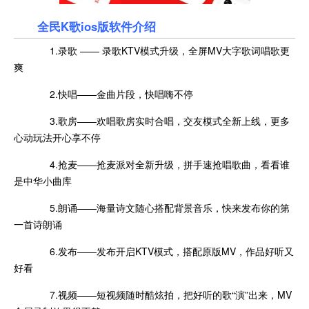
全民K歌ios版软件介绍
1.录歌 —— 录歌KTV模式升级，全屏MV大字歌词唱歌更
爽
2.快唱——金曲片段，快唱嗨不停
3.歌房——欢唱歌房实时合唱，交友模式全新上线，更多
心动玩法开心享不停
4.抢麦——抢麦派对全新升级，拼手速抢唱歌曲，看看谁
是中华小曲库
5.朗诵——海量诗文随心搭配背景音乐，快来发布你的第
一首诗朗诵
6.发布——发布开启KTV模式，搭配原版MV，作品好听又
好看
7.视频——短视频随时酷炫拍，把好听的歌“演”出来，MV