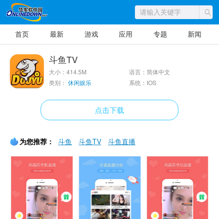
首页
最新
游戏
应用
专题
新闻
斗鱼TV
大小：414.5M
语言：简体中文
类别：
休闲娱乐
系统：IOS
点击下载
为您推荐：
斗鱼
斗鱼TV
斗鱼直播