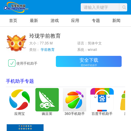
首页
最新
游戏
应用
专题
新闻
玲珑学前教育
大小：77.35 M
语言：简体中文
类别：
学前教育
系统：winall
安全下载
使用手机助手
需2345手机助手
手机助手专题
应用宝
豌豆荚
360手机助手
百度手机助手
应