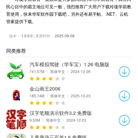
民心目中的霸主地位可见一般，强烈推荐广大用户下载玲珑学前教
育使用，快来华军软件园下载吧，另外还有易字帖、.NET、云机
管家提供下载。
版本：
1.0.0.0
| 更新时间：
2025-09-08
同类推荐
汽车模拟驾驶（学车宝）1.26 电脑版
741.07M
/
简体中文
/
2024-12-26
金山画王2006
185.74M
/
简体中文
/
2025-10-23
汉字笔顺演示软件3.2 免费版
9.50M
/
简体中文
/
2024-12-23
儿童唐诗三百首1.6 免费版