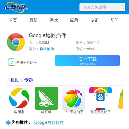
首页
最新
游戏
应用
专题
新闻
Google地图插件
大小：0.02M
语言：简体中文
类别：
网络辅助
系统：winall
安全下载
使用手机助手
需2345手机助手
手机助手专题
应用宝
豌豆荚
360手机助手
百度手机助手
应
为您推荐：
Google谷歌软件