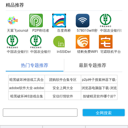
精品推荐
天翼飞young校园客户端
P2P终结者
百度商桥
578010wifi密码查看器
中国农业银行网银
中国农业银行网银助手
中国农业银行网银助手
inSSIDer
猎豹免费WIFI
宅霸联机平台
热门专题推荐
最新专题推荐
暗黑破坏神游戏工具合
团购软件合集专区
p2p种子搜索神器下载-
adobe软件大全-adobe
安全上网大全
浏览器电脑版下载-浏览
集
P2P种子搜索神器专题
暗黑破坏神3游戏合集
安信行情软件
按键精灵软件哪个好?
全系列软件下载-adobe
器下载合集
按键精灵软件合集
软件下载