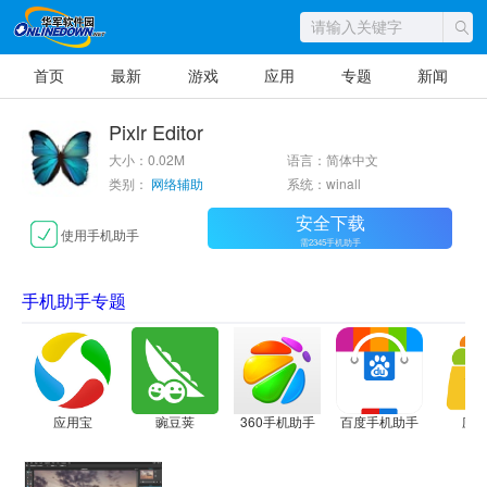
首页
最新
游戏
应用
专题
新闻
Pixlr Editor
大小：0.02M
语言：简体中文
类别：
网络辅助
系统：winall
安全下载
使用手机助手
需2345手机助手
手机助手专题
应用宝
豌豆荚
360手机助手
百度手机助手
应