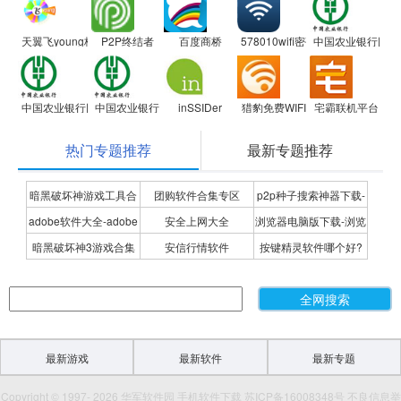
天翼飞young校园客户端
P2P终结者
百度商桥
578010wifi密码查看器
中国农业银行网银
中国农业银行网银助手
中国农业银行网银助手
inSSIDer
猎豹免费WIFI
宅霸联机平台
热门专题推荐
最新专题推荐
暗黑破坏神游戏工具合
团购软件合集专区
p2p种子搜索神器下载-
adobe软件大全-adobe
安全上网大全
浏览器电脑版下载-浏览
集
P2P种子搜索神器专题
暗黑破坏神3游戏合集
安信行情软件
按键精灵软件哪个好?
全系列软件下载-adobe
器下载合集
按键精灵软件合集
软件下载
最新游戏
最新软件
最新专题
Copyright © 1997- 2026 华军软件园 手机软件下载 苏ICP备16008348号 不良信息举