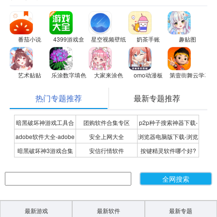
番茄小说
4399游戏盒
星空视频壁纸
奶茶手账
趣贴图
艺术贴贴
乐涂数字填色
大家来涂色
omo动漫板
第壹街舞云学习
热门专题推荐
最新专题推荐
暗黑破坏神游戏工具合
团购软件合集专区
p2p种子搜索神器下载-
adobe软件大全-adobe
安全上网大全
浏览器电脑版下载-浏览
集
P2P种子搜索神器专题
暗黑破坏神3游戏合集
安信行情软件
按键精灵软件哪个好?
全系列软件下载-adobe
器下载合集
按键精灵软件合集
软件下载
最新游戏
最新软件
最新专题