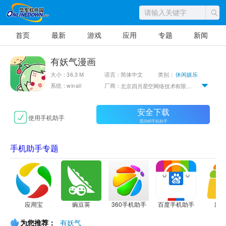
首页
最新
游戏
应用
专题
新闻
有妖气漫画
大小：36.3 M
语言：简体中文
类别：
休闲娱乐
系统：winall
厂商：
北京四月星空网络技术有限公司
安全下载
使用手机助手
需2345手机助手
手机助手专题
应用宝
豌豆荚
360手机助手
百度手机助手
应
为您推荐：
有妖气