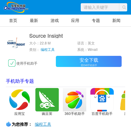
首页
最新
游戏
应用
专题
新闻
Source Insight
大小：22.8 M
语言：英文
类别：
编程工具
系统：Winall
安全下载
使用手机助手
需2345手机助手
手机助手专题
应用宝
豌豆荚
360手机助手
百度手机助手
应
为您推荐：
编程工具