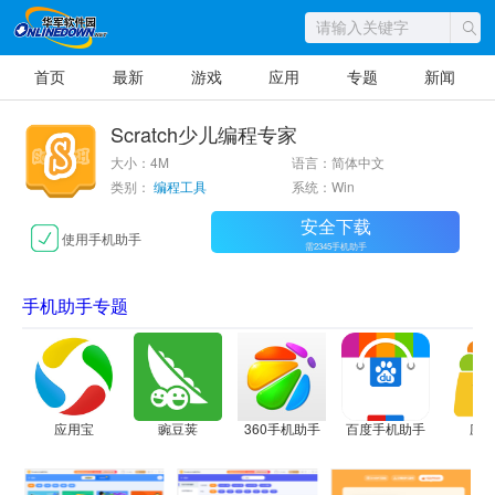
首页
最新
游戏
应用
专题
新闻
Scratch少儿编程专家
大小：4M
语言：简体中文
类别：
编程工具
系统：Win
安全下载
使用手机助手
需2345手机助手
手机助手专题
应用宝
豌豆荚
360手机助手
百度手机助手
应