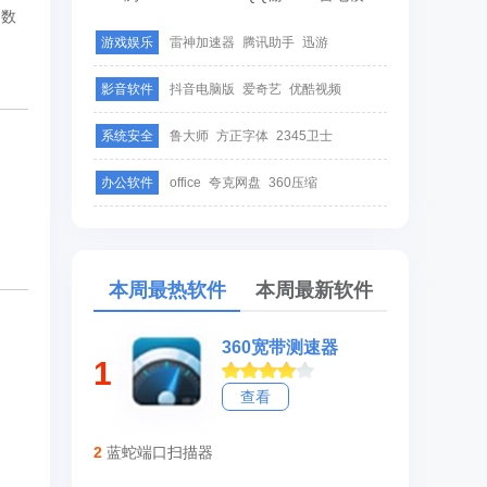
的数
游戏娱乐
雷神加速器
腾讯助手
迅游
影音软件
抖音电脑版
爱奇艺
优酷视频
系统安全
鲁大师
方正字体
2345卫士
办公软件
office
夸克网盘
360压缩
本周最热软件
本周最新软件
360宽带测速器
1
查看
2
蓝蛇端口扫描器