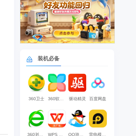
广告
装机必备
360卫士
360软件管家
驱动精灵
百度网盘
360浏览器
WPS Office
QQ游戏大厅
雷电模拟器