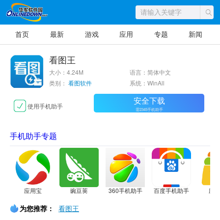
首页
最新
游戏
应用
专题
新闻
看图王
大小：4.24M
语言：简体中文
类别：
看图软件
系统：WinAll
安全下载
使用手机助手
需2345手机助手
手机助手专题
应用宝
豌豆荚
360手机助手
百度手机助手
应
为您推荐：
看图王