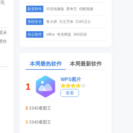
绑无
影音软件
抖音电脑版
爱奇艺
优酷视频
系统安全
鲁大师
方正字体
2345卫士
是从
办公软件
office
夸克网盘
360压缩
理功
本周最热软件
本周最新软件
WPS图片
1
查看
2
2345看图王
3
2345看图王