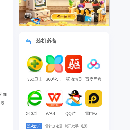
广告
装机必备
360卫士
360软件管家
驱动精灵
百度网盘
，界面
图场
360浏览器
WPS Office
QQ游戏大厅
雷电模拟器
游戏娱乐
雷神加速器
腾讯助手
迅游