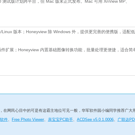
 10 测试版计划跨平台，但 Mac 版未正式发布。Mac 可用 XnView MP、
c/Linux 版本；Honeyview 除 Windows 外，提供更完善的便携版，适配
持插件扩展；Honeyview 内置基础图像转换功能，批量处理更便捷，适合简
件软件，在网民心目中的可是有这霸主地位可见一般，华军软件园小编同学推荐广大
王软件
、
Free Photo Viewer
、
亲宝宝PC助手
、
ACDSee v5.0.1.0006
、
广联达PD