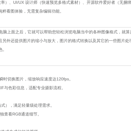
升效率）、UI/UX 设计师（快速预览多格式素材）、开源软件爱好者（无捆
纯粹看图体验，无需复杂编辑功能。
装在电脑上面之后，它就可以帮助您轻松浏览电脑当中的各种图像格式，就算
且另外还提供图片的缩小与放大，图片的格式转换以及其它的一些图片处
色。
瞬时切换图片，缩放响应速度达120fps。
IF与色彩信息，适配专业摄影流程。
格式），满足轻量级处理需求。
单独查看RGB通道细节。