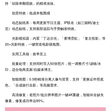
持「祛除单颗瑕疵」的精准涂抹。
‌创意特效：低成本氛围感‌
‌动态贴纸库‌：每周更新节日主题、IP联名（如三丽鸥/迪士
尼）动态贴纸，支持面部追踪与手势触发特效。
‌光影模拟器‌：内置「丁达尔光」「赛博霓虹」「复古投影」等
20+光影特效，一键营造电影级氛围。
‌实用工具箱：效率至上‌
‌批量处理‌：支持同时导入50张照片，统一调整尺寸/滤镜/水
印，适合电商卖家/自媒体博主。
‌智能抠图‌：0.5秒精准分离人像与背景，支持「更换证件照底
色」「合成旅行合影」等高频需求。
‌高清修复‌：老照片/低分辨率图片一键4K重建，智能补全缺失
像素，修复成功率达85%。