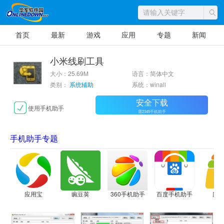
首页
最新
游戏
应用
专题
新闻
小米线刷工具
大小：25.69M
语言：简体中文
类别：
系统辅助
系统：winall
安全下载
使用手机助手
需2345手机助手
手机助手专题
应用宝
豌豆荚
360手机助手
百度手机助手
应