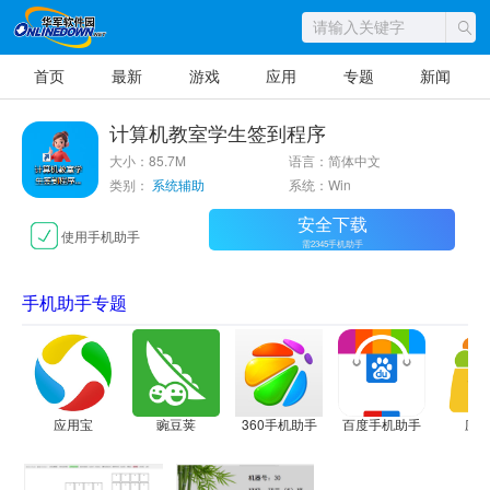
首页
最新
游戏
应用
专题
新闻
计算机教室学生签到程序
大小：85.7M
语言：简体中文
类别：
系统辅助
系统：Win
安全下载
使用手机助手
需2345手机助手
手机助手专题
应用宝
豌豆荚
360手机助手
百度手机助手
应