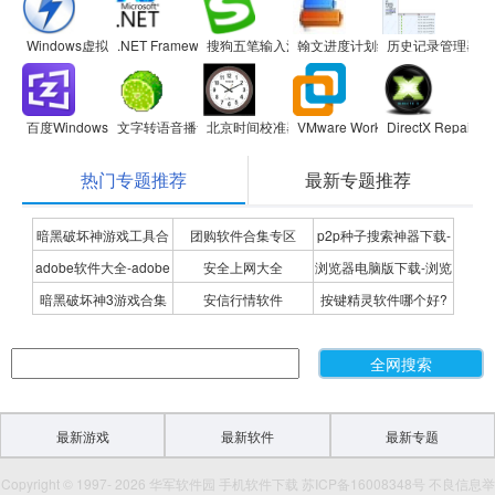
Windows虚拟光驱(Daemon Tools Lite)
.NET Framework
搜狗五笔输入法
翰文进度计划编制系统
历史记录管理器
百度Windows10直通车
文字转语音播音系统
北京时间校准器
VMware Workstation
DirectX Repair
热门专题推荐
最新专题推荐
暗黑破坏神游戏工具合
团购软件合集专区
p2p种子搜索神器下载-
adobe软件大全-adobe
安全上网大全
浏览器电脑版下载-浏览
集
P2P种子搜索神器专题
暗黑破坏神3游戏合集
安信行情软件
按键精灵软件哪个好?
全系列软件下载-adobe
器下载合集
按键精灵软件合集
软件下载
最新游戏
最新软件
最新专题
Copyright © 1997- 2026 华军软件园 手机软件下载 苏ICP备16008348号 不良信息举