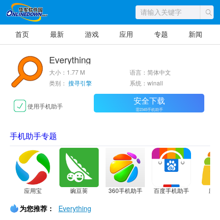
首页
最新
游戏
应用
专题
新闻
Everything
大小：1.77 M
语言：简体中文
类别：
搜寻引擎
系统：winall
安全下载
使用手机助手
需2345手机助手
手机助手专题
应用宝
豌豆荚
360手机助手
百度手机助手
应
为您推荐：
Everything