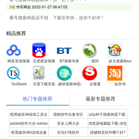
3楼
华军网友
2022-01-27 06:47:02
番号搜索神器还不错，下载非常快，送你个好评！
精品推荐
网盘资源搜索器
百度硬盘搜索
BT搜索专家
搜同
超凡搜索BeyondSe
TextSeek
百度下载安装软件
越狱搜索神器(breakprisonsearch)
企搜通
如意淘
热门专题推荐
最新专题推荐
暗黑破坏神游戏工具合
团购软件合集专区
p2p种子搜索神器下载-
adobe软件大全-adobe
安全上网大全
浏览器电脑版下载-浏览
集
P2P种子搜索神器专题
暗黑破坏神3游戏合集
安信行情软件
按键精灵软件哪个好?
全系列软件下载-adobe
器下载合集