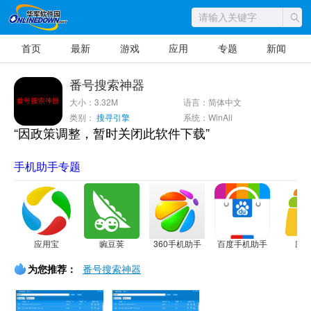
首页
最新
游戏
应用
专题
新闻
番号搜索神器
大小：3.32M
语言：简体中文
类别：
搜寻引擎
系统：WinAll
“因政策调整，暂时关闭此软件下载”
手机助手专题
应用宝
豌豆荚
360手机助手
百度手机助手
应
为您推荐：
番号搜索神器