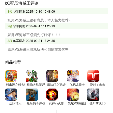
妖尾VS海贼王评论
1楼
华军网友
2025-10-10 10:48:09
妖尾VS海贼王很有意思，本人极力推荐~
2楼
华军网友
2025-09-17 11:25:13
妖尾VS海贼王必须先打好评！！！
3楼
华军网友
2025-09-24 17:24:35
妖尾VS海贼王游戏玩法和剧情非常优秀
精品推荐
熊出没之熊大快跑
植物大战僵尸杂交版（重制版）
魔法门之英雄无敌：王朝
飞吧龙骑士
逆战：未来
边际猎人
最后的子弹-变形机器人英雄
死神vs火影
妖尾VS海贼王
僵尸前线3D