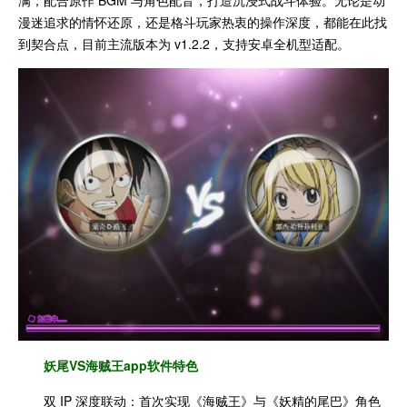
漫迷追求的情怀还原，还是格斗玩家热衷的操作深度，都能在此找
到契合点，目前主流版本为 v1.2.2，支持安卓全机型适配。
妖尾VS海贼王app
软件特色
双 IP 深度联动：首次实现《海贼王》与《妖精的尾巴》角色