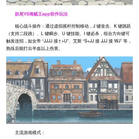
妖尾VS海贼王app
软件玩法
核心战斗操作：通过虚拟摇杆控制移动，J 键攻击、K 键跳跃
（支持二段跳）、L 键瞬步、U 键技能、I 键必杀，组合方向键可
触发连招，如女帝 “JJJJ 接↑+U”、艾斯 “S+JJ 接 JJJ 接 WJ” 等，
熟练后能打出半血以上伤害。
主流游戏模式：