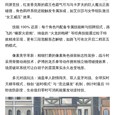
同屏竞技，红发香克斯的霸王色霸气可与马卡罗夫的巨人魔法正面
碰撞，角色羁绊系统还能触发专属加成，如艾尔莎与女帝组队激活
“女王威压” 效果。
技能 100% 还原：每个角色均配备专属技能树与招牌招式，路
飞的 “橡胶火箭炮”、纳兹的 “火龙的咆哮” 等经典技能通过粒子特
效精准呈现，更有三段觉醒形态解锁，如路飞可依次开启二档至五
档模式。
像素美学革新：精细打磨的像素角色保留标志性装扮，战斗时
采用骨骼动画技术，萨博的龙爪拳等动作拥有独立物理碰撞效果，
场景破坏系统可让白胡子的震震果实永久改变地形。
多元对战玩法：涵盖单人剧情闯关、双人蓝牙对战、全球实时
天梯等模式，独创 “超时模式” 与 “意志爆发” 机制，倒计时最后 10
秒攻防剧变，生命值归零时可消耗能量发动逆转技。