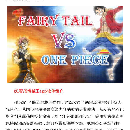
妖尾VS海贼王app
软件简介
作为双 IP 联动的格斗佳作，游戏收录了两部动漫的数十位人
气角色，从路飞的橡胶果实能力到纳兹的灭龙魔法，从女帝的石化
奥义到艾露莎的换装魔法，均 1:1 还原原作设定。采用复古像素画
风搭配动态光影特效，经典场景如海军本部、妖精公会等细节拉
满，配合原作 BGM 与角色配音，打造沉浸式战斗体验。无论是动