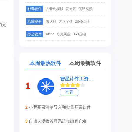
影音软件
抖音电脑版
爱奇艺
优酷视频
系统安全
鲁大师
方正字体
2345卫士
自定
办公软件
office
夸克网盘
360压缩
本周最热软件
本周最新软件
智星计件工资软件
1
查看
2
小罗开票清单导入和批量开票软件
3
自然人税收管理系统扣缴客户端