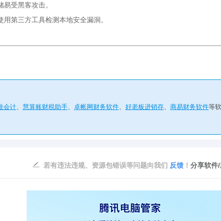
储易受黑客攻击。
使用第三方工具检测本地安全漏洞。
佳会计
、
慧算账财税助手
、
卓帐网财务软件
、
好老板进销存
、
商易财务软件
等
若有违法违规、资源包错误等问题向我们
反馈
！
分享软件