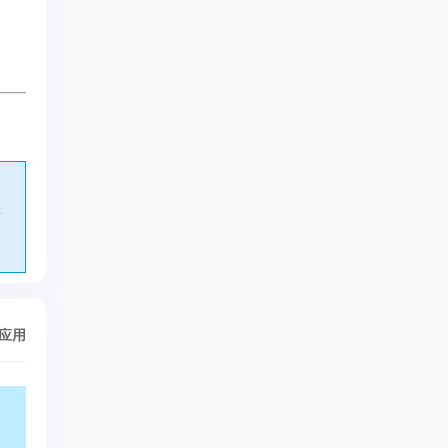
软
/应用