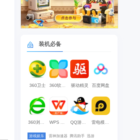
广告
装机必备
360卫士
360软件管家
驱动精灵
百度网盘
360浏览器
WPS Office
QQ游戏大厅
雷电模拟器
游戏娱乐
雷神加速器
腾讯助手
迅游