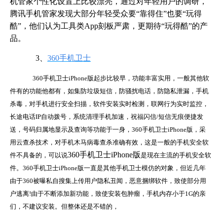
机管家个性化设置上比较漂亮，通过对年轻用户的调研，
腾讯手机管家发现大部分年轻受众要“靠得住”也要“玩得
酷”，他们认为工具类App刻板严肃，更期待“玩得酷”的产
品。
3、
360手机卫士
360手机卫士iPhone版起步比较早，功能丰富实用，一般其他软
件有的功能他都有，如集防垃圾短信，防骚扰电话，防隐私泄漏，手机
杀毒，对手机进行安全扫描，软件安装实时检测，联网行为实时监控，
长途电话IP自动拨号，系统清理手机加速，祝福闪信/短信无痕便捷发
送，号码归属地显示及查询等功能于一身，360手机卫士iPhone版，采
用云查杀技术，对手机木马病毒查杀准确有效，这是一般的手机安全软
360手机卫士iPhone版
件不具备的，可以说
是现在主流的手机安全软
件。360手机卫士iPhone版一直是其他手机卫士模仿的对象，但近几年
由于360被曝私自搜集上传用户隐私丑闻，恶意捆绑软件，致使部分用
户逃离!由于不断添加新功能，致使安装包肿瘤，手机内存小于1G的亲
们，不建议安装。但整体还是不错的，