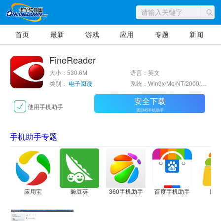
首页
最新
游戏
应用
专题
新闻
FineReader
大小：530.6M
语言：英文
类别：
电子阅读
系统：Win9x/Me/NT/2000/XP/2003
安全下载
使用手机助手
需2345手机助手
手机助手专题
应用宝
豌豆荚
360手机助手
百度手机助手
应