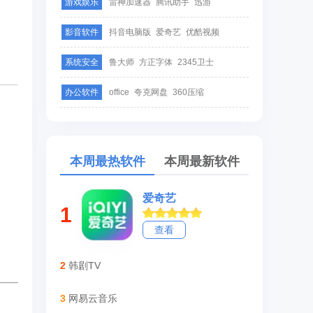
游戏娱乐
雷神加速器
腾讯助手
迅游
影音软件
抖音电脑版
爱奇艺
优酷视频
系统安全
鲁大师
方正字体
2345卫士
办公软件
office
夸克网盘
360压缩
本周最热软件
本周最新软件
爱奇艺
1
查看
2
韩剧TV
3
网易云音乐