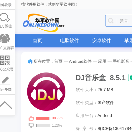
找软件用软件，就到华军软件园！
抖音
首页
电脑软件
安卓软件
苹
所在位置：
首页
—
Android软件
—
应用
—
手机影音
DJ音乐盒 8.5.1
软件大小
：
25.7 MB
软件类型
：
国产软件
应用平台
：
Andriod
98.77%
1.23%
备案号
：
粤ICP备13041784