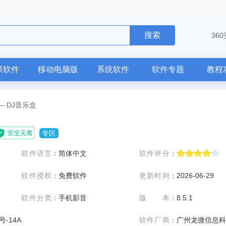
搜索
36
果软件
移动电脑版
系统软件
软件专题
教程
—
DJ音乐盒
专区
软件语言
：
简体中文
软件评分
：
软件授权
：
免费软件
更新时间
：
2026-06-29
软件分类
：
手机影音
版本
：
8.5.1
号-14A
软件厂商
：