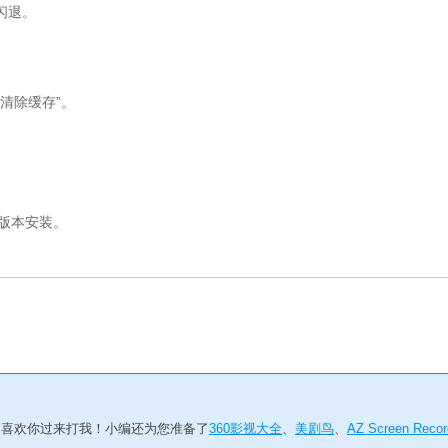
闪退。
“清除缓存”。
版本安装。
如果不喜欢你过来打我！小编还为您准备了
360影视大全
、
美剧鸟
、
AZ Screen Recor