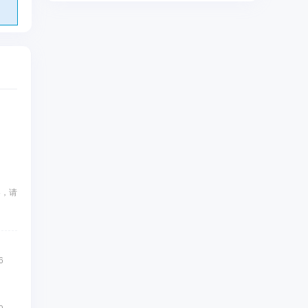
容，请
6