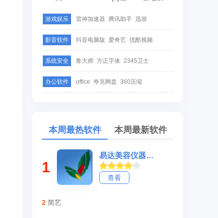
游戏娱乐
雷神加速器
腾讯助手
迅游
影音软件
抖音电脑版
爱奇艺
优酷视频
系统安全
鲁大师
方正字体
2345卫士
办公软件
office
夸克网盘
360压缩
本周最热软件
本周最新软件
易达美容仪器生产销售管理软件
1
查看
2
简艺