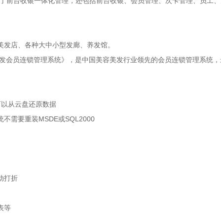
了前台收银一体化管理，还包括前台收银、会员管理、次卡管理、员工、
美发店、各种大中小型发廊、养发馆。
美发会员连锁管理系统》，是中国美容美发行业领先的会员连锁管理系统，
可以从云盘还原数据
不需要重装MSDE或SQL2000
动打折
表等