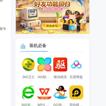
财
最专
广告
装机必备
360卫士
360软件管家
驱动精灵
百度网盘
360浏览器
WPS Office
QQ游戏大厅
雷电模拟器