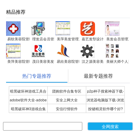
精品推荐
易软美容院管理系统
理发店会员管理系统
美萍美发管理系统
嘉艺发型设计软件
美发会员管理系统
美萍美容院管理系统
茂日美容美发管理软件
易欣美容院管理系统
汉之源美容美发管理系统
美丽大师个人形象
热门专题推荐
最新专题推荐
暗黑破坏神游戏工具合
团购软件合集专区
p2p种子搜索神器下载-
adobe软件大全-adobe
安全上网大全
浏览器电脑版下载-浏览
集
P2P种子搜索神器专题
暗黑破坏神3游戏合集
安信行情软件
按键精灵软件哪个好?
全系列软件下载-adobe
器下载合集
按键精灵软件合集
软件下载