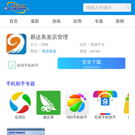
首页
最新
游戏
应用
专题
新闻
易达美发店管理
大小：33M
语言：简体中文
类别：
美容美发
系统：winall
安全下载
使用手机助手
需2345手机助手
手机助手专题
应用宝
豌豆荚
360手机助手
百度手机助手
应