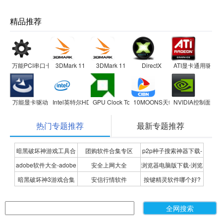
精品推荐
万能PCI串口卡驱动
3DMark 11
3DMark 11
DirectX
ATI显卡通用驱动
万能显卡驱动
Intel英特尔HD Graphics集成显卡驱动
GPU Clock Tool 显卡超频工具
10MOONS天敏电视卡系列驱动
NVIDIA控制面板
热门专题推荐
最新专题推荐
暗黑破坏神游戏工具合
团购软件合集专区
p2p种子搜索神器下载-
adobe软件大全-adobe
安全上网大全
浏览器电脑版下载-浏览
集
P2P种子搜索神器专题
暗黑破坏神3游戏合集
安信行情软件
按键精灵软件哪个好?
全系列软件下载-adobe
器下载合集
按键精灵软件合集
软件下载