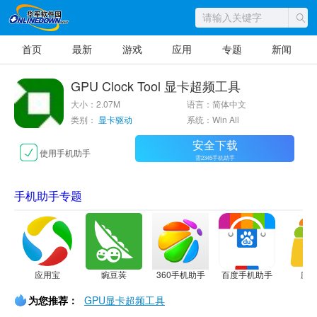
首页
最新
游戏
应用
专题
新闻
GPU Clock Tool 显卡超频工具
大小：2.07M
语言：简体中文
类别：
显卡驱动
系统：Win All
安全下载
使用手机助手
需2345手机助手
手机助手专题
应用宝
豌豆荚
360手机助手
百度手机助手
应
为您推荐：
GPU显卡超频工具