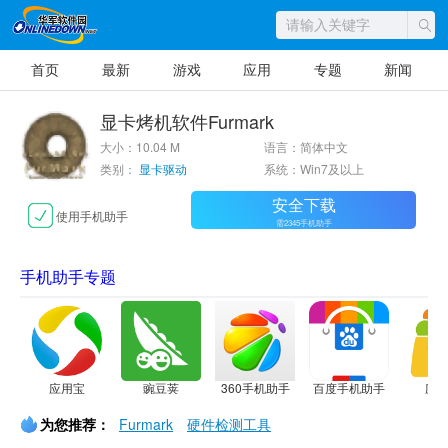
首页
最新
游戏
应用
专题
新闻
显卡烤机软件Furmark
大小：10.04 M
语言：简体中文
类别：
显卡驱动
系统：Win7及以上
安全下载
使用手机助手
需2345手机助手
手机助手专题
应用宝
豌豆荚
360手机助手
百度手机助手
应
为您推荐：
Furmark
硬件检测工具