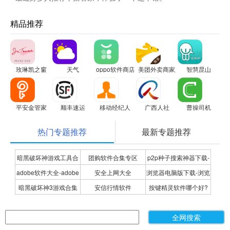
精品推荐
玫琳凯之窗
天气
oppo软件商店
美团外卖商家版
智慧昆山
平安金管家
顺丰速运
移动经纪人
广西人社
曹操司机
热门专题推荐
最新专题推荐
暗黑破坏神游戏工具合
团购软件合集专区
p2p种子搜索神器下载-
adobe软件大全-adobe
安全上网大全
浏览器电脑版下载-浏览
集
P2P种子搜索神器专题
暗黑破坏神3游戏合集
安信行情软件
按键精灵软件哪个好?
全系列软件下载-adobe
器下载合集
按键精灵软件合集
软件下载