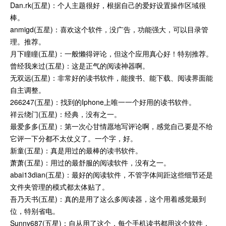
Dan.rk(五星)：个人主题很好，根据自己的爱好设置操作区域很
棒。
anmigd(五星)：喜欢这个软件，没广告，功能强大，可以目录管
理。推荐。
月下瞳瞳(五星)：一般懒得评论，但这个应用真心好！特别推荐。
曾经我来过(五星)：这是正气的阅读神器啊。
无双远(五星)：非常好的读书软件，能搜书、能下载、阅读界面能
自主调整。
266247(五星)：找到的Iphone上唯一一个好用的读书软件。
祥云绕门(五星)：经典，没有之一。
最爱多多(五星)：第一次心甘情愿地写评论啊，感觉自己要是不给
它评一下分都不太仗义了。一个字，好。
新童(五星)：真是用过的最棒的读书软件。
萧萧(五星)：用过的最舒服的阅读软件，没有之一。
abai13dian(五星)：最好的阅读软件，不管字体间距这些细节还是
文件夹管理的模式都太体贴了。
吾乃天书(五星)：真的是用了这么多阅读器，这个用着感觉最到
位，特别省电。
Sunny687(五星)：自从用了这个，每个手机读书都用这个软件，