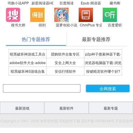
书旗小说APP
超星阅读器HD
百度阅读
Epub 阅读器
藏书阁
搜书大师
得到
菠萝包轻小说
ChmPlus 专业版 - CHM 阅读器
百度爱听
热门专题推荐
最新专题推荐
暗黑破坏神游戏工具合
团购软件合集专区
p2p种子搜索神器下载-
adobe软件大全-adobe
安全上网大全
浏览器电脑版下载-浏览
集
P2P种子搜索神器专题
暗黑破坏神3游戏合集
安信行情软件
按键精灵软件哪个好?
全系列软件下载-adobe
器下载合集
按键精灵软件合集
软件下载
最新游戏
最新软件
最新专题
Copyright © 1997- 2026 华军软件园 手机软件下载 苏ICP备16008348号 不良信息举