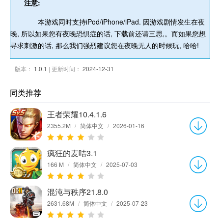
注意:
本游戏同时支持iPod/iPhone/iPad. 因游戏剧情发生在夜
晚, 所以如果您有夜晚恐惧症的话, 下载前还请三思,。而如果您想
寻求刺激的话, 那么我们强烈建议您在夜晚无人的时候玩, 哈哈!
版本：
1.0.1
| 更新时间：
2024-12-31
同类推荐
王者荣耀10.4.1.6
2355.2M
/
简体中文
/
2026-01-16
疯狂的麦咭3.1
166 M
/
简体中文
/
2025-07-03
混沌与秩序21.8.0
2631.68M
/
简体中文
/
2025-07-23