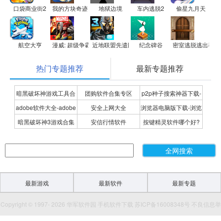
口袋商业街2
我的方块奇迹
地狱边境
车内逃脱2
偷星九月天
航空大亨
漫威: 超级争霸战
近地联盟先遣队免费版
纪念碑谷
密室逃脱逃出神秘
热门专题推荐
最新专题推荐
暗黑破坏神游戏工具合
团购软件合集专区
p2p种子搜索神器下载-
adobe软件大全-adobe
安全上网大全
浏览器电脑版下载-浏览
集
P2P种子搜索神器专题
暗黑破坏神3游戏合集
安信行情软件
按键精灵软件哪个好?
全系列软件下载-adobe
器下载合集
按键精灵软件合集
软件下载
最新游戏
最新软件
最新专题
Copyright © 1997- 2026 华军软件园 手机软件下载 苏ICP备16008348号 不良信息举