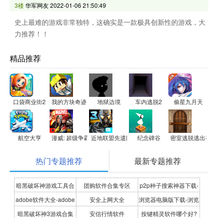
3楼
华军网友
2022-01-06 21:50:49
史上最难的游戏非常独特，这确实是一款极具创新性的游戏，大
力推荐！！
精品推荐
口袋商业街2
我的方块奇迹
地狱边境
车内逃脱2
偷星九月天
航空大亨
漫威: 超级争霸战
近地联盟先遣队免费版
纪念碑谷
密室逃脱逃出神秘
热门专题推荐
最新专题推荐
暗黑破坏神游戏工具合
团购软件合集专区
p2p种子搜索神器下载-
adobe软件大全-adobe
安全上网大全
浏览器电脑版下载-浏览
集
P2P种子搜索神器专题
暗黑破坏神3游戏合集
安信行情软件
按键精灵软件哪个好?
全系列软件下载-adobe
器下载合集