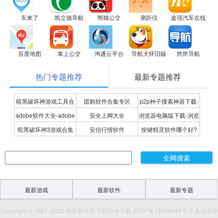
车来了
凯立德导航
熊猫公交
测距仪
途强汽车在线
百度地图
掌上公交
鸿通云平台
导航犬怀旧版
悠悠导航
热门专题推荐
最新专题推荐
暗黑破坏神游戏工具合
团购软件合集专区
p2p种子搜索神器下载-
adobe软件大全-adobe
安全上网大全
浏览器电脑版下载-浏览
集
P2P种子搜索神器专题
暗黑破坏神3游戏合集
安信行情软件
按键精灵软件哪个好?
全系列软件下载-adobe
器下载合集
按键精灵软件合集
软件下载
最新游戏
最新软件
最新专题
Copyright © 1997- 2026 华军软件园 手机软件下载 苏ICP备16008348号 不良信息举