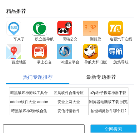
精品推荐
车来了
凯立德导航
熊猫公交
测距仪
途强汽车在线
百度地图
掌上公交
鸿通云平台
导航犬怀旧版
悠悠导航
热门专题推荐
最新专题推荐
暗黑破坏神游戏工具合
团购软件合集专区
p2p种子搜索神器下载-
adobe软件大全-adobe
安全上网大全
浏览器电脑版下载-浏览
集
P2P种子搜索神器专题
暗黑破坏神3游戏合集
安信行情软件
按键精灵软件哪个好?
全系列软件下载-adobe
器下载合集
按键精灵软件合集
软件下载