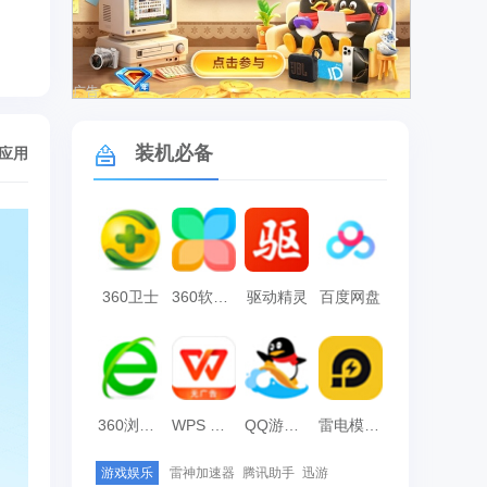
广告
装机必备
/应用
360卫士
360软件管家
驱动精灵
百度网盘
360浏览器
WPS Office
QQ游戏大厅
雷电模拟器
游戏娱乐
雷神加速器
腾讯助手
迅游