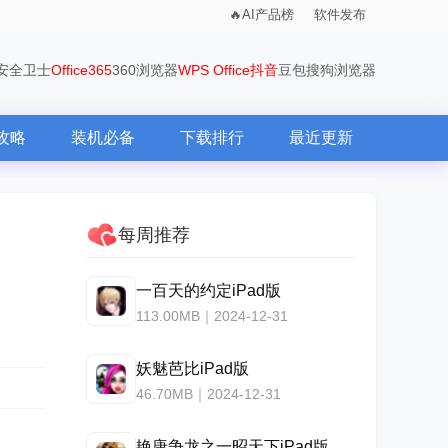
AI产品榜
软件发布
0安全卫士
Office365
360浏览器
WPS Office
抖音
豆包
搜狗浏览器
攻略
装机必备
下载排行
最近更新
每周推荐
一百天的约定iPad版
113.00MB｜2024-12-31
妖魅芭比iPad版
46.70MB｜2024-12-31
艳唐争龙之一昭天下iPad版