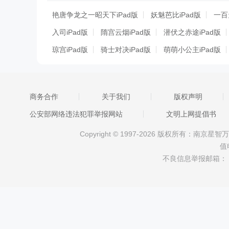
艳唐争龙之一昭天下iPad版
妖魅芭比iPad版
一百
入司iPad版
隋宫云烟iPad版
潜伏之赤途iPad版
琼宫iPad版
骑士对决iPad版
萌萌小公主iPad版
紧急迫降iPad版
美甲沙龙iPad版
可堪醉卧iPad版
红颜乱iPad版
后妃成长计划iPad版
电影学士iPa
商务合作
关于我们
版权声明
垂钓之王iPad版
刺客信条：海盗
白夜之歌iPad版
公安部网络违法犯罪举报网站
文明上网提倡书
Copyright © 1997-2026 版权所有：南
值
不良信息举报邮箱：