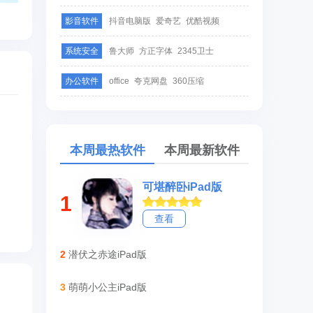
影音软件
抖音电脑版
爱奇艺
优酷视频
系统安全
鲁大师
方正字体
2345卫士
办公软件
office
夸克网盘
360压缩
本周最热软件
本周最新软件
可堪醉卧iPad版
1
查看
2
潜伏之赤途iPad版
3
萌萌小公主iPad版