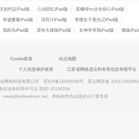
天的约定iPad版
心动回忆iPad版
若曦传for步步惊心iPad版
奇迹暖暖iPad版
清宫计iPad版
青楼女子复仇记iPad版
我的马iPad版
逆转大雄猫iPad版
女神等等我iPad版
螺旋iPa
嘉麟纪事iPad版
机场起飞iPad版
汉字英雄iPad版
d版
超级女星iPad版
穿梭笔记iPad版
穿越之姻缘劫iPad版
Cookie政策
站点地图
战争游戏iPad版
彩虹的彼端iPad版
个人信息保护政策
江苏省网络违法和有害信息举报平台
京星智万合网络科技有限公司
苏ICP备16008348号
苏公网安备 32011202000
电信业务经营许可证:苏B2-20190284
news@onlinedown.net
本站由华为云提供云计算支持