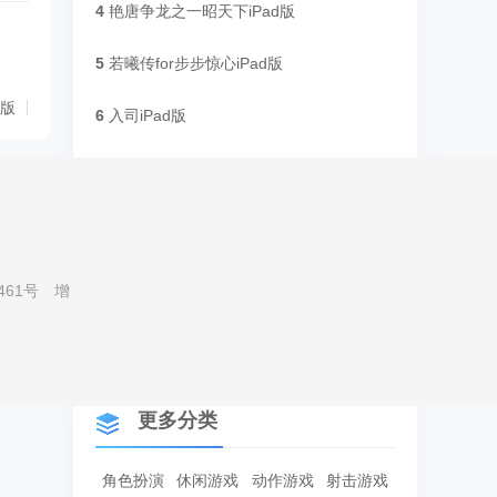
4
艳唐争龙之一昭天下iPad版
5
若曦传for步步惊心iPad版
d版
6
入司iPad版
7
妖魅芭比iPad版
8
一百天的约定iPad版
9
电影学士iPad版
461号
增
10
汉字英雄iPad版
更多分类
角色扮演
休闲游戏
动作游戏
射击游戏