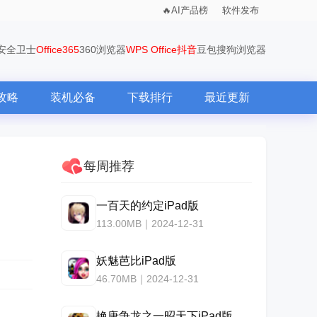
AI产品榜
软件发布
0安全卫士
Office365
360浏览器
WPS Office
抖音
豆包
搜狗浏览器
攻略
装机必备
下载排行
最近更新
每周推荐
一百天的约定iPad版
113.00MB｜2024-12-31
妖魅芭比iPad版
46.70MB｜2024-12-31
艳唐争龙之一昭天下iPad版