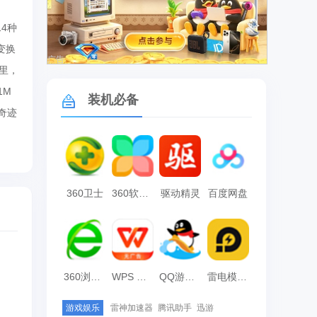
4种
变换
广告
里，
1M
装机必备
版奇迹
：
360卫士
360软件管家
驱动精灵
百度网盘
360浏览器
WPS Office
QQ游戏大厅
雷电模拟器
游戏娱乐
雷神加速器
腾讯助手
迅游