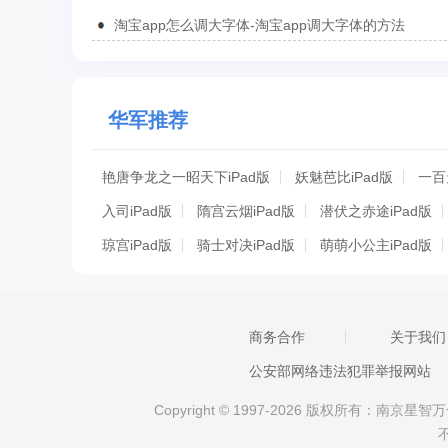
淘宝app怎么调大字体-淘宝app调大字体的方法
华军推荐
艳唐争龙之一昭天下iPad版
妖魅芭比iPad版
一百
入司iPad版
隋宫云烟iPad版
潜伏之赤途iPad版
琼宫iPad版
骑士对决iPad版
萌萌小公主iPad版
紧急迫降iPad版
美甲沙龙iPad版
可堪醉卧iPad版
红颜乱iPad版
后妃成长计划iPad版
电影学士iPa
商务合作
关于我们
垂钓之王iPad版
刺客信条：海盗
白夜之歌iPad版
公安部网络违法犯罪举报网站
Copyright © 1997-2026 版权所有：南