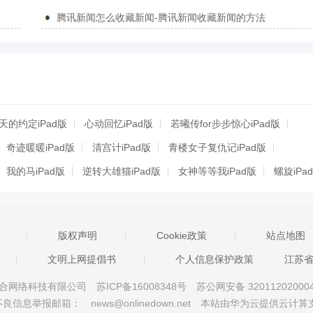
腾讯新闻怎么收藏新闻-腾讯新闻收藏新闻的方法
天的约定iPad版
心动回忆iPad版
若曦传for步步惊心iPad版
奇迹暖暖iPad版
清宫计iPad版
青楼女子复仇记iPad版
我的马iPad版
逆转大雄猫iPad版
女神等等我iPad版
螺旋iPa
嘉麟纪事iPad版
机场起飞iPad版
汉字英雄iPad版
d版
超级女星iPad版
穿梭笔记iPad版
穿越之姻缘劫iPad版
版权声明
Cookie政策
站点地图
战争游戏iPad版
彩虹的彼端iPad版
文明上网提倡书
个人信息保护政策
江苏
京星智万合网络科技有限公司
苏ICP备16008348号
苏公网安备 32011202000
不良信息举报邮箱：
news@onlinedown.net
本站由华为云提供云计算