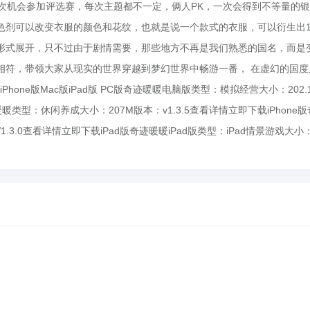
次机会参加评选赛，每次主题都不一定，俩人PK，一次会得到不等量的银
色剂可以改变衣服的颜色和花纹，也就是说一个款式的衣服，可以衍生出1
形式展开，只不过由于剧情需要，那些地方不再是我们熟悉的国名，而是
相符，带领大家从现实的世界穿越到梦幻世界中畅游一番， 在虚幻的国度
Phone版Mac版iPad版 PC版奇迹暖暖电脑版类型：模拟经营大小：202.
迹暖暖类型：休闲养成大小：207M版本：v1.3.5查看详情立即下载iPhone
V1.3.0查看详情立即下载iPad版奇迹暖暖iPad版类型：iPad情景游戏大小