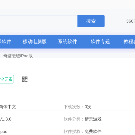
搜索
36
果软件
移动电脑版
系统软件
软件专题
教程
—
奇迹暖暖iPad版
简体中文
下载次数：
0次
V1.3.0
软件分类：
情景游戏
Ipad
软件授权：
免费软件