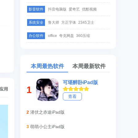
影音软件
抖音电脑版
爱奇艺
优酷视频
系统安全
鲁大师
方正字体
2345卫士
办公软件
office
夸克网盘
360压缩
本周最热软件
本周最新软件
可堪醉卧iPad版
1
/应用
查看
2
潜伏之赤途iPad版
3
萌萌小公主iPad版