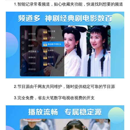
1.智能记录常看频道，贴心收藏夹功能，快速找到想要的频道
2.节目源由千网友共同维护，随时提供稳定可靠的节目源
3.完全免费，省去大笔数字电视收视费的开支