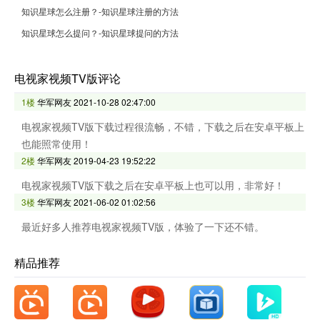
知识星球怎么注册？-知识星球注册的方法
知识星球怎么提问？-知识星球提问的方法
电视家视频TV版评论
1楼
华军网友
2021-10-28 02:47:00
电视家视频TV版下载过程很流畅，不错，下载之后在安卓平板上
也能照常使用！
2楼
华军网友
2019-04-23 19:52:22
电视家视频TV版下载之后在安卓平板上也可以用，非常好！
3楼
华军网友
2021-06-02 01:02:56
最近好多人推荐电视家视频TV版，体验了一下还不错。
精品推荐