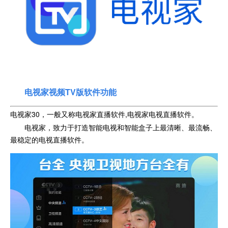
电视家视频TV版
软件功能
电视家30，一般又称电视家直播软件,电视家电视直播软件。
电视家，致力于打造智能电视和智能盒子上最清晰、最流畅、
最稳定的电视直播软件。