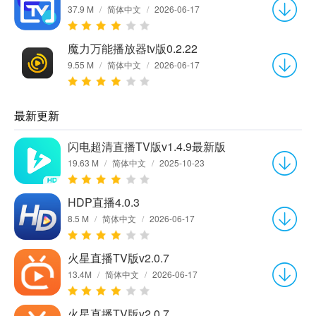
37.9 M
/
简体中文
/
2026-06-17
魔力万能播放器tv版0.2.22
9.55 M
/
简体中文
/
2026-06-17
最新更新
闪电超清直播TV版v1.4.9最新版
19.63 M
/
简体中文
/
2025-10-23
HDP直播4.0.3
8.5 M
/
简体中文
/
2026-06-17
火星直播TV版v2.0.7
13.4M
/
简体中文
/
2026-06-17
火星直播TV版v2.0.7