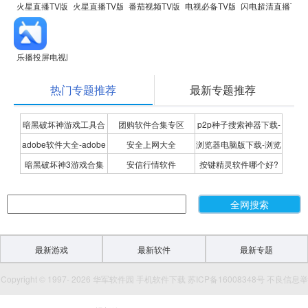
火星直播TV版
火星直播TV版
番茄视频TV版
电视必备TV版
闪电超清直播TV
乐播投屏电视版
热门专题推荐
最新专题推荐
暗黑破坏神游戏工具合
团购软件合集专区
p2p种子搜索神器下载-
adobe软件大全-adobe
安全上网大全
浏览器电脑版下载-浏览
集
P2P种子搜索神器专题
暗黑破坏神3游戏合集
安信行情软件
按键精灵软件哪个好?
全系列软件下载-adobe
器下载合集
按键精灵软件合集
软件下载
最新游戏
最新软件
最新专题
Copyright © 1997- 2026 华军软件园 手机软件下载 苏ICP备16008348号 不良信息举