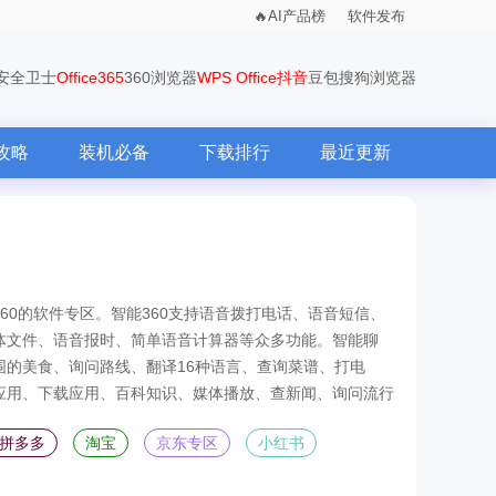
AI产品榜
软件发布
0安全卫士
Office365
360浏览器
WPS Office
抖音
豆包
搜狗浏览器
攻略
装机必备
下载排行
最近更新
60的软件专区。智能360支持语音拨打电话、语音短信、
体文件、语音报时、简单语音计算器等众多功能。智能聊
围的美食、询问路线、翻译16种语言、查询菜谱、打电
应用、下载应用、百科知识、媒体播放、查新闻、询问流行
拼多多
淘宝
京东专区
小红书