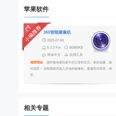
苹果软件
360智能摄像机
2025-07-04
5.2.2 For
66885KB
iphone
简体中文
实用工具
推荐理由:
随时随地看到家中的父母和宝贝。家的温馨，随
时感受！ 还能围观其他人开放的摄像机，看遍世间美景，倾
听...
相关专题