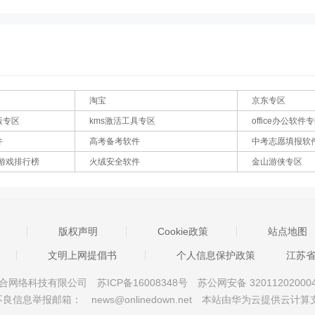
淘宝
京东专区
版专区
kms激活工具专区
office办公软件
件
高考备考软件
中考志愿填报软
游戏排行榜
火绒安全软件
金山游侠专区
版权声明
Cookie政策
站点地图
文明上网提倡书
个人信息保护政策
江苏
京星智万合网络科技有限公司
苏ICP备16008348号
苏公网安备 32011202000
不良信息举报邮箱：
news@onlinedown.net
本站由华为云提供云计算