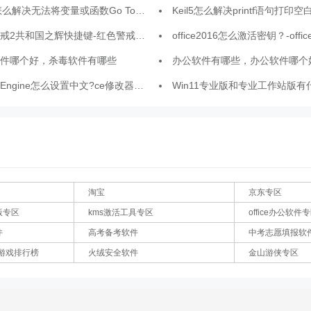
无法将变量或函数Go To到定义处-Keil5解决无法将变量或函数Go To到定义处的方法
Keil5怎么解决printf语句打印空白问题-Keil5解决printf语句打
共和国之辉快捷键-红色警戒2共和国之辉快捷键汇总
office2016怎么激活密钥？-office2016
件哪个好，杀毒软件有哪些
办公软件有哪些，办公软件哪个
 Engine怎么设置中文?ce修改器设置中文的方法
Win11专业版和专业工作站版有什么区别-专业版和专业工
淘宝
京东专区
版专区
kms激活工具专区
office办公软件
件
高考备考软件
中考志愿填报软
游戏排行榜
火绒安全软件
金山游侠专区