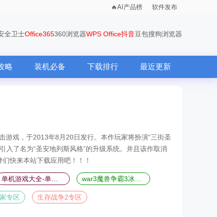
AI产品榜
软件发布
0安全卫士
Office365
360浏览器
WPS Office
抖音
豆包
搜狗浏览器
攻略
装机必备
下载排行
最近更新
动作射击游戏，于2013年8月20日发行。本作玩家将扮演“三街圣
时引入了名为“圣安地列斯风格”的升级系统。并且该作取消
伴们快来本站下载应用吧！！！
单机游戏大全-单机游戏排行榜
war3魔兽争霸3冰封王座合集-魔兽争霸3冰封王座全版本合集
家专区
生存战争2专区