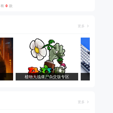
共有
0
款
更多
植物大战僵尸杂交版专区
键盘连点
更多