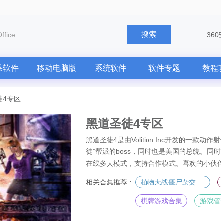
搜索
ffice
36
果软件
移动电脑版
系统软件
软件专题
教程
徒4专区
黑道圣徒4专区
黑道圣徒4是由Volition Inc开发的一款
徒”帮派的boss，同时也是美国的总统。同
在线多人模式，支持合作模式。喜欢的小伙
相关合集推荐：
植物大战僵尸杂交版专区
棋牌游戏合集
游戏管