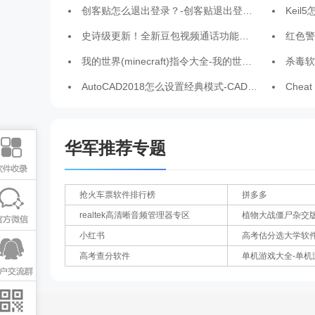
创客贴怎么退出登录？-创客贴退出登录的方法
Keil5怎么解决
史诗级更新！全新豆包视频通话功能来了
红色警戒2
我的世界(minecraft)指令大全-我的世界必备指令
杀毒软
AutoCAD2018怎么设置经典模式-CAD2018设置经典模式的方法
Cheat
华军推荐专题
抢火车票软件排行榜
拼多多
realtek高清晰音频管理器专区
植物大战僵尸杂交
小红书
高考估分选大学软
高考查分软件
单机游戏大全-单机