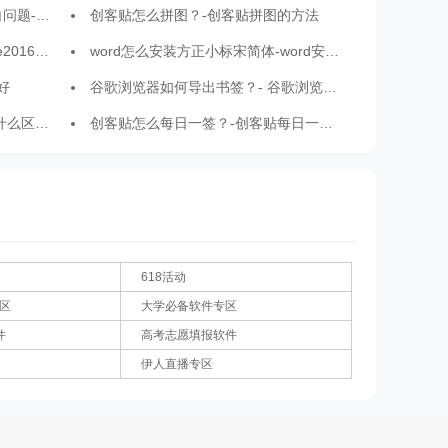
印空白问题的方法
创客贴怎么拼图？-创客贴拼图的方法
怎么安装？
word怎么安装方正小标宋简体-word安装方正小标宋简体的方法
好
谷歌浏览器如何导出书签？- 谷歌浏览器导出书签方法
作站版的区别
创客贴怎么每日一签？-创客贴每日一签的方法
618活动
专区
大学必备软件专区
件
高考志愿填报软件
伊人直播专区