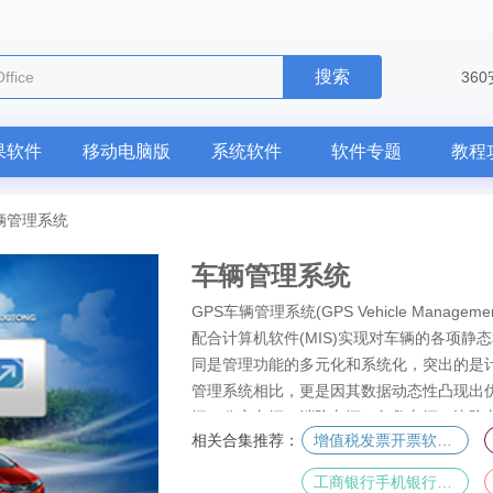
搜索
ffice
36
果软件
移动电脑版
系统软件
软件专题
教程
辆管理系统
车辆管理系统
GPS车辆管理系统(GPS Vehicle Mana
配合计算机软件(MIS)实现对车辆的各项静
同是管理功能的多元化和系统化，突出的是
管理系统相比，更是因其数据动态性凸现出
辆、公交车辆、消防车辆、急救车辆、边防
相关合集推荐：
增值税发票开票软件专题
家车辆、项目车辆等
工商银行手机银行专区