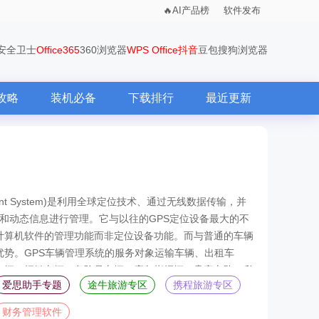
AI产品榜
软件发布
0安全卫士
Office365
360浏览器
WPS Office
抖音
豆包
搜狗浏览器
攻略
装机必备
下载排行
最近更新
gement System)是利用全球定位技术、通过无线数据传输，并
态和动态信息进行管理。它与以往的GPS定位设备最大的不
计算机软件的管理功能而非定位设备功能。而与普通的车辆
优势。GPS车辆管理系统的服务对象运输车辆、出租车
车辆、押钞车辆、危险品车辆、应急指挥辆、贵宾车队、私
爱思助手专题
途牛旅游专区
携程旅游专区
财务管理软件