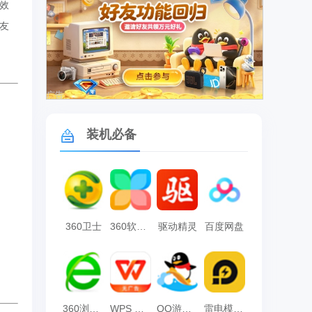
效
友
广告
装机必备
360卫士
360软件管家
驱动精灵
百度网盘
360浏览器
WPS Office
QQ游戏大厅
雷电模拟器