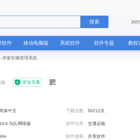
搜索
36
果软件
移动电脑版
系统软件
软件专题
教程
—
求索车辆管理系统
络版
简体中文
下载次数：
56212次
14.6 SQL网络版
软件分类：
交通运输
Win
软件授权：
共享软件