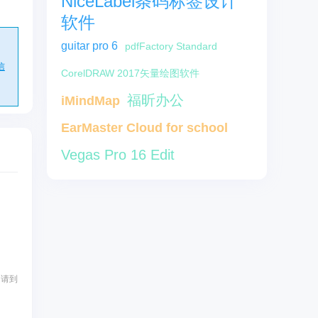
NiceLabel条码标签设计
软件
guitar pro 6
pdfFactory Standard
信
CorelDRAW 2017矢量绘图软件
福昕办公
iMindMap
EarMaster Cloud for school
Vegas Pro 16 Edit
，请到