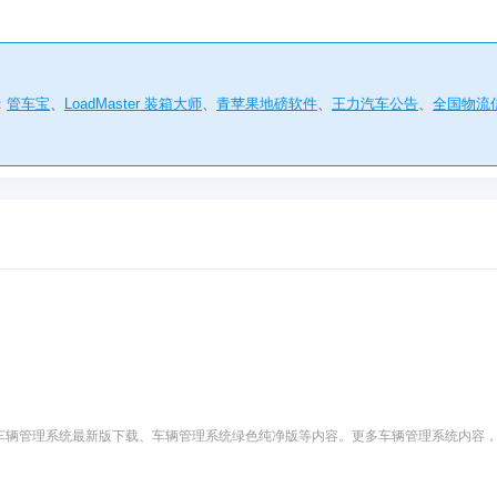
：
管车宝
、
LoadMaster 装箱大师
、
青苹果地磅软件
、
王力汽车公告
、
全国物流
车辆管理系统最新版下载、车辆管理系统绿色纯净版等内容。更多车辆管理系统内容