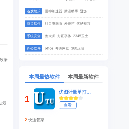
游戏娱乐
雷神加速器
腾讯助手
迅游
影音软件
抖音电脑版
爱奇艺
优酷视频
系统安全
鲁大师
方正字体
2345卫士
办公软件
office
夸克网盘
360压缩
数据
本周最热软件
本周最新软件
优图计量单打印软件
1
划最
查看
2
快递管家