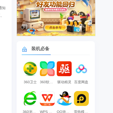
通知
版、
广告
装机必备
360卫士
360软件管家
驱动精灵
百度网盘
360浏览器
WPS Office
QQ游戏大厅
雷电模拟器