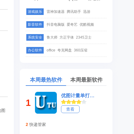
游戏娱乐
雷神加速器
腾讯助手
迅游
影音软件
抖音电脑版
爱奇艺
优酷视频
系统安全
鲁大师
方正字体
2345卫士
办公软件
office
夸克网盘
360压缩
本周最热软件
本周最新软件
优图计量单打印软件
1
查看
的图
2
快递管家