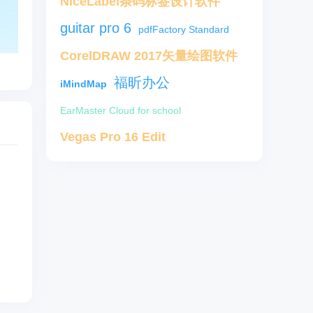
NiceLabel条码标签设计软件
guitar pro 6
pdfFactory Standard
CorelDRAW 2017矢量绘图软件
福昕办公
iMindMap
EarMaster Cloud for school
Vegas Pro 16 Edit