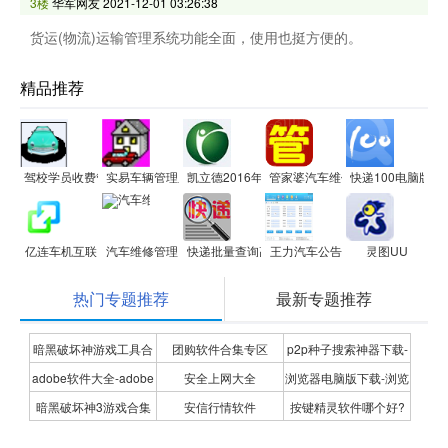
3楼
华军网友
2021-12-01 03:26:38
货运(物流)运输管理系统功能全面，使用也挺方便的。
精品推荐
驾校学员收费管理系统软件
实易车辆管理系统
凯立德2016年春季导航电脑版
管家婆汽车维修管理软件
快递100电脑版
亿连车机互联
汽车维修管理
快递批量查询高手
王力汽车公告
灵图UU
热门专题推荐
最新专题推荐
暗黑破坏神游戏工具合
团购软件合集专区
p2p种子搜索神器下载-
adobe软件大全-adobe
安全上网大全
浏览器电脑版下载-浏览
集
P2P种子搜索神器专题
暗黑破坏神3游戏合集
安信行情软件
按键精灵软件哪个好?
全系列软件下载-adobe
器下载合集
按键精灵软件合集
软件下载