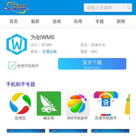
首页
最新
游戏
应用
专题
新闻
为创WMS
大小：33.9M
语言：简体中文
类别：
交通运输
系统：Win
安全下载
使用手机助手
需2345手机助手
手机助手专题
应用宝
豌豆荚
360手机助手
百度手机助手
应