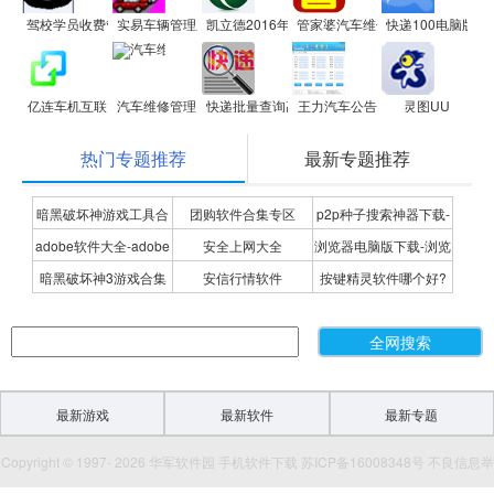
驾校学员收费管理系统软件
实易车辆管理系统
凯立德2016年春季导航电脑版
管家婆汽车维修管理软件
快递100电脑版
亿连车机互联
汽车维修管理
快递批量查询高手
王力汽车公告
灵图UU
热门专题推荐
最新专题推荐
暗黑破坏神游戏工具合
团购软件合集专区
p2p种子搜索神器下载-
adobe软件大全-adobe
安全上网大全
浏览器电脑版下载-浏览
集
P2P种子搜索神器专题
暗黑破坏神3游戏合集
安信行情软件
按键精灵软件哪个好?
全系列软件下载-adobe
器下载合集
按键精灵软件合集
软件下载
最新游戏
最新软件
最新专题
Copyright © 1997- 2026 华军软件园 手机软件下载 苏ICP备16008348号 不良信息举