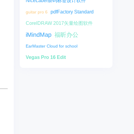
NiceLabel条码标签设计软件
pdfFactory Standard
guitar pro 6
CorelDRAW 2017矢量绘图软件
iMindMap
福昕办公
EarMaster Cloud for school
Vegas Pro 16 Edit