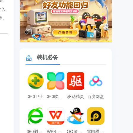
运
导入
率。
广告
装机必备
360卫士
360软件管家
驱动精灵
百度网盘
360浏览器
WPS Office
QQ游戏大厅
雷电模拟器