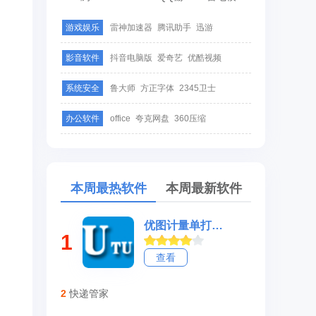
游戏娱乐
雷神加速器
腾讯助手
迅游
影音软件
抖音电脑版
爱奇艺
优酷视频
系统安全
鲁大师
方正字体
2345卫士
办公软件
office
夸克网盘
360压缩
本周最热软件
本周最新软件
优图计量单打印软件
1
查看
2
快递管家