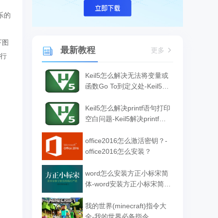
音乐的
下图
最新教程
更多
进行
Keil5怎么解决无法将变量或
函数Go To到定义处-Keil5解
决无法将变量或函数Go To
到定义处的方法
Keil5怎么解决printf语句打印
空白问题-Keil5解决printf语
句打印空白问题的方法
office2016怎么激活密钥？-
office2016怎么安装？
word怎么安装方正小标宋简
体-word安装方正小标宋简体
的方法
我的世界(minecraft)指令大
全-我的世界必备指令