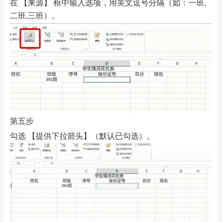
在 【来源】 框中输入选项，用英文逗号分隔（如：一班,
二班,三班）。
第五步
勾选 【提供下拉箭头】（默认已勾选）。