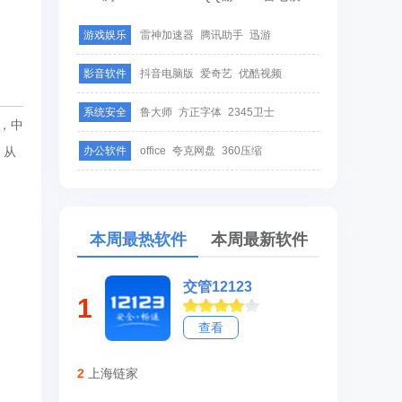
游戏娱乐
雷神加速器
腾讯助手
迅游
影音软件
抖音电脑版
爱奇艺
优酷视频
系统安全
鲁大师
方正字体
2345卫士
，中
、从
办公软件
office
夸克网盘
360压缩
本周最热软件
本周最新软件
交管12123
1
查看
2
上海链家