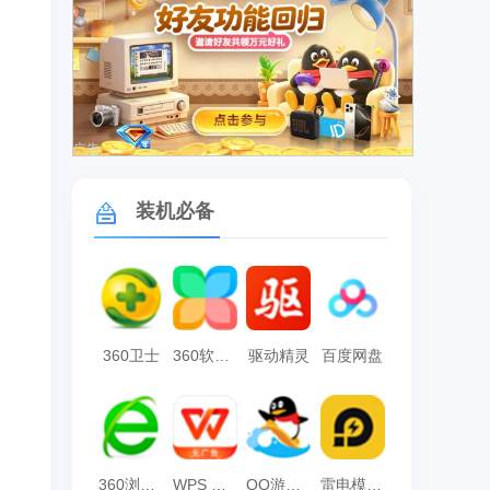
广告
装机必备
360卫士
360软件管家
驱动精灵
百度网盘
360浏览器
WPS Office
QQ游戏大厅
雷电模拟器