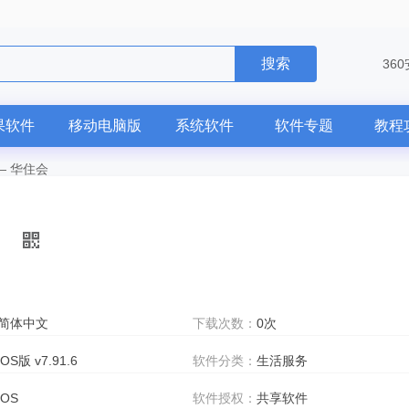
搜索
36
果软件
移动电脑版
系统软件
软件专题
教程
—
华住会
简体中文
下载次数：
0次
iOS版 v7.91.6
软件分类：
生活服务
iOS
软件授权：
共享软件