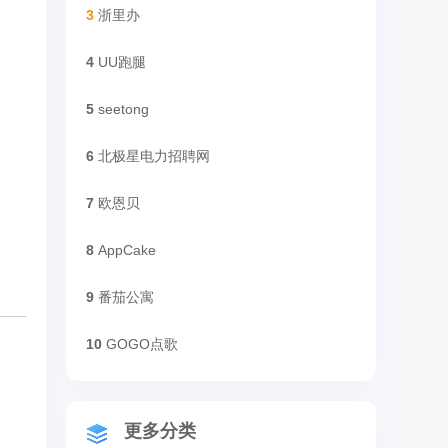
3
浙里办
4
UU跑腿
5
seetong
6
北极星电力招聘网
7
欧恩贝
8
AppCake
9
番茄公寓
10
GOGO点歌
更多分类