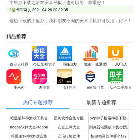
浙里办下载之后在安卓平板上也可以用，非常好！
3楼
华军网友
2021-04-29 20:32:35
这边下载的浙里办，我和朋友不同的安卓手机都可以用，好评！
精品推荐
泰安人社通
今日影视大全
巨峰驾培
城市一账通(医生版)
UU飞人
小米AI
趣淘客
51养卡
e家安门禁
瓜子二手车直卖网
热门专题推荐
最新专题推荐
暗黑破坏神游戏工具合
团购软件合集专区
p2p种子搜索神器下载-
adobe软件大全-adobe
安全上网大全
浏览器电脑版下载-浏览
集
P2P种子搜索神器专题
暗黑破坏神3游戏合集
安信行情软件
按键精灵软件哪个好?
全系列软件下载-adobe
器下载合集