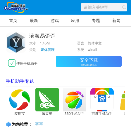
首页
最新
游戏
应用
专题
新闻
滨海易歪歪
大小：1.45M
语言：简体中文
类别：
媒体管理
系统：winall
安全下载
使用手机助手
需2345手机助手
手机助手专题
应用宝
豌豆荚
360手机助手
百度手机助手
应
为您推荐：
歪歪