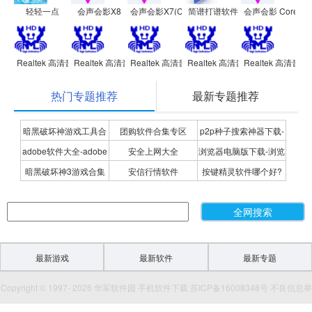
轻轻一点
会声会影X8
会声会影X7(Corel VideoStudio)
简谱打谱软件
会声会影 Corel Vid
Realtek 高清音频管理器(Realtek HD audio)
Realtek 高清音频管理器(Realtek HD audio)
Realtek 高清音频管理器(Realtek HD audio)
Realtek 高清音频管理器(Realtek H
Realtek 高清音频管
热门专题推荐
最新专题推荐
暗黑破坏神游戏工具合
团购软件合集专区
p2p种子搜索神器下载-
adobe软件大全-adobe
安全上网大全
浏览器电脑版下载-浏览
集
P2P种子搜索神器专题
暗黑破坏神3游戏合集
安信行情软件
按键精灵软件哪个好?
全系列软件下载-adobe
器下载合集
按键精灵软件合集
软件下载
最新游戏
最新软件
最新专题
Copyright © 1997- 2026 华军软件园 手机软件下载 苏ICP备16008348号 不良信息举